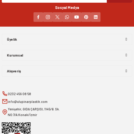
Sosyal Medya
Gönder
Üyelik
Kurumsal
Alışveriş
0232 459 08 58
info@ulupinarplastik.com
Yenişehir, GIDA ÇARŞISI, 1145/6. Sk.
NO:7/A Konak/İzmir