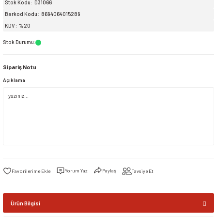
Stok Kodu
D31066
Barkod Kodu
8694064015289
siller
ar
ınçlı Püskürtücüler
Yer ve Çalı Fırçaları
KDV
%20
Stok Durumu
:
tleri
rı
Sipariş Notu
eçleri
Açıklama
ı ve Aksesuarları
atlık Çeşitleri
lama Kabları
ri
Yorum Yaz
Paylaş
Tavsiye Et
Ürün Bilgisi