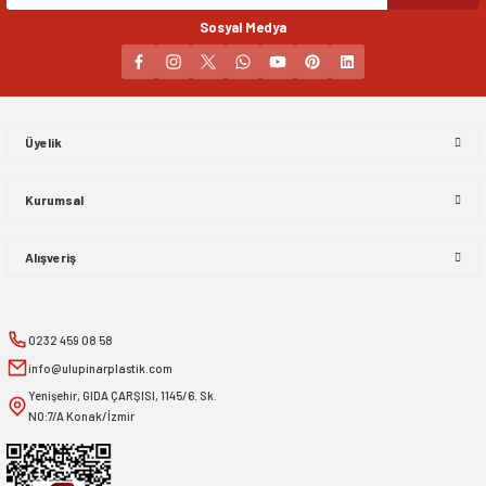
Sosyal Medya
Gönder
Üyelik
Kurumsal
Alışveriş
0232 459 08 58
info@ulupinarplastik.com
Yenişehir, GIDA ÇARŞISI, 1145/6. Sk.
NO:7/A Konak/İzmir