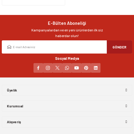
Ürün resmi kalitesiz, bozuk veya görüntülenemiyor.
Ürün açıklamasında eksik bilgiler bulunuyor.
Ürün bilgilerinde hatalar bulunuyor.
E-Bülten Aboneliği
Ürün fiyatı diğer sitelerden daha pahalı.
Kampanyalardan ve en yeni ürünlerden ilk siz
Bu ürüne benzer farklı alternatifler olmalı.
haberdar olun!
GÖNDER
Sosyal Medya
Gönder
Üyelik
Kurumsal
Alışveriş