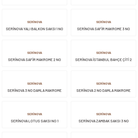
10,8 LT
siller
ar
ınçlı Püskürtücüler
Yer ve Çalı Fırçaları
SERİNOVA
SERİNOVA
SERİNOVA YALI BALKON SAKSI 1 NO
SERİNOVA SAFİR MAKROME 3 NO
tleri
rı
ASKILI
eçleri
SERİNOVA
SERİNOVA
SERİNOVA SAFİR MAKROME 2 NO
SERİNOVA İSTANBUL BAHÇE ÇİTİ 2
ı ve Aksesuarları
atlık Çeşitleri
ASKILI
NO 4'LÜ ANTRASİT
lama Kabları
SERİNOVA
SERİNOVA
SERİNOVA 3 NO DAMLA MAKROME
SERİNOVA 2 NO DAMLA MAKROME
ri
SAKSI
SAKSI
SERİNOVA
SERİNOVA
SERİNOVA LOTUS SAKSI NO:1
SERİNOVA ZAMBAK SAKSI 3 NO