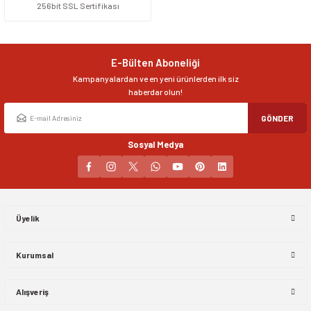
256bit SSL Sertifikası
Ürün resmi kalitesiz, bozuk veya görüntülenemiyor.
Ürün açıklamasında eksik bilgiler bulunuyor.
Ürün bilgilerinde hatalar bulunuyor.
E-Bülten Aboneliği
Ürün fiyatı diğer sitelerden daha pahalı.
Kampanyalardan ve en yeni ürünlerden ilk siz
Bu ürüne benzer farklı alternatifler olmalı.
haberdar olun!
GÖNDER
Sosyal Medya
Gönder
Üyelik
Kurumsal
Alışveriş