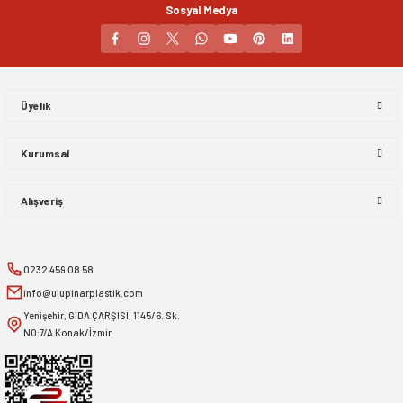
Sosyal Medya
Gönder
Üyelik
Kurumsal
Alışveriş
0232 459 08 58
info@ulupinarplastik.com
Yenişehir, GIDA ÇARŞISI, 1145/6. Sk.
NO:7/A Konak/İzmir