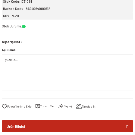
Stok Kodu
D31081
Barkod Kodu
8694064000612
siller
ar
ınçlı Püskürtücüler
Yer ve Çalı Fırçaları
KDV
%20
Stok Durumu
:
tleri
rı
Sipariş Notu
eçleri
Açıklama
ı ve Aksesuarları
atlık Çeşitleri
lama Kabları
ri
Yorum Yaz
Paylaş
Tavsiye Et
Ürün Bilgisi