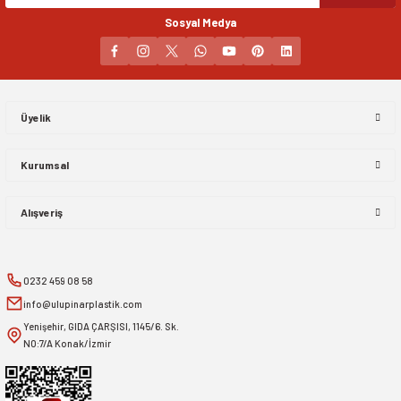
Sosyal Medya
Gönder
Üyelik
Kurumsal
Alışveriş
0232 459 08 58
info@ulupinarplastik.com
Yenişehir, GIDA ÇARŞISI, 1145/6. Sk.
NO:7/A Konak/İzmir