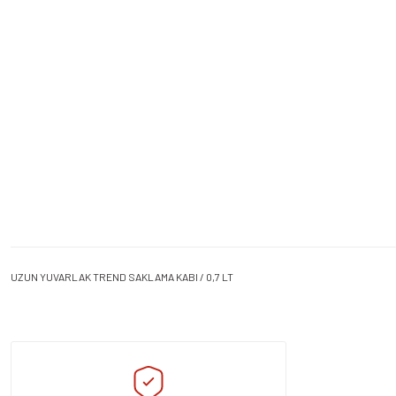
UZUN YUVARLAK TREND SAKLAMA KABI / 0,7 LT
Bu ürünün fiyat bilgisi, resim, ürün açıklamalarında ve diğer konularda yeters
Görüş ve önerileriniz için teşekkür ederiz.
Ürün resmi kalitesiz, bozuk veya görüntülenemiyor.