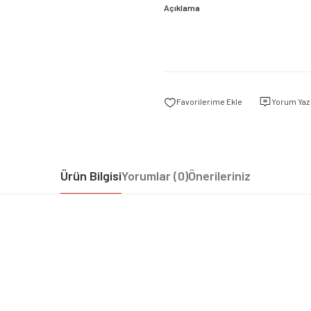
Açıklama
Yorum Yaz
Ürün Bilgisi
Yorumlar (0)
Önerileriniz
iz gördüğünüz noktaları öneri formunu kullanarak tarafımıza iletebilirsiniz.
Bu ürüne ilk yorumu siz yapın!