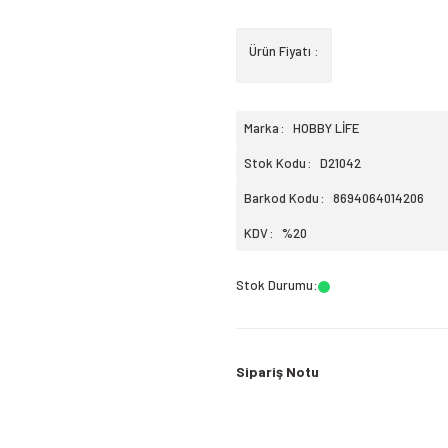
Ürün Fiyatı :
Marka
HOBBY LİFE
Stok Kodu
D21042
Barkod Kodu
8694064014206
KDV
%20
Stok Durumu
:
Sipariş Notu