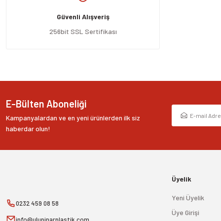
Ürün açıklamasında eksik bilgiler bulunuyor.
Güvenli Alışveriş
Ürün bilgilerinde hatalar bulunuyor.
Ürün fiyatı diğer sitelerden daha pahalı.
256bit SSL Sertifikası
Bu ürüne benzer farklı alternatifler olmalı.
E-Bülten Aboneliği
Kampanyalardan ve en yeni ürünlerden ilk siz
haberdar olun!
Üyelik
Yeni Üyelik
0232 459 08 58
Üye Girişi
info@ulupinarplastik.com