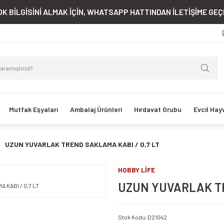
K BİLGİSİNİ ALMAK İÇİN, WHATSAPP HATTINDAN İLETİŞİME GEÇE
Mutfak Eşyaları
Ambalaj Ürünleri
Hırdavat Grubu
Evcil Hay
UZUN YUVARLAK TREND SAKLAMA KABI / 0,7 LT
HOBBY LİFE
UZUN YUVARLAK TR
Stok Kodu
:
D21042