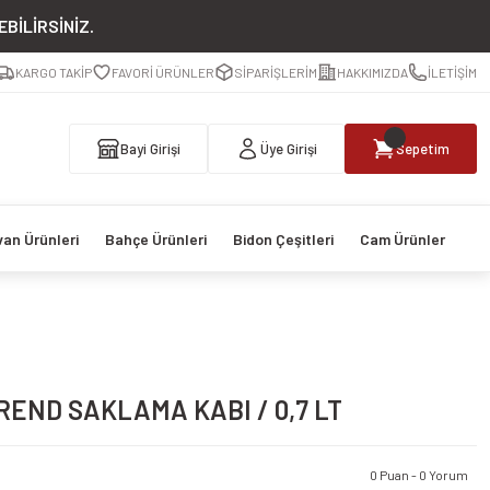
BİLİRSİNİZ.
KARGO TAKİP
FAVORİ ÜRÜNLER
SİPARİŞLERİM
HAKKIMIZDA
İLETİŞİM
Bayi Girişi
Üye Girişi
Sepetim
van Ürünleri
Bahçe Ürünleri
Bidon Çeşitleri
Cam Ürünler
END SAKLAMA KABI / 0,7 LT
0 Puan - 0 Yorum