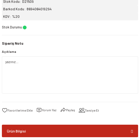
Stok Kodu
D21509
Barkod Kodu
8694064019294
siller
ar
ınçlı Püskürtücüler
Yer ve Çalı Fırçaları
KDV
%20
Stok Durumu
:
tleri
rı
Sipariş Notu
eçleri
Açıklama
ı ve Aksesuarları
atlık Çeşitleri
lama Kabları
ri
Yorum Yaz
Paylaş
Tavsiye Et
Ürün Bilgisi