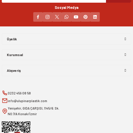
Sosyal Medya
Gönder
Üyelik
Kurumsal
Alışveriş
0232 459 08 58
info@ulupinarplastik.com
Yenişehir, GIDA ÇARŞISI, 1145/6. Sk.
NO:7/A Konak/İzmir