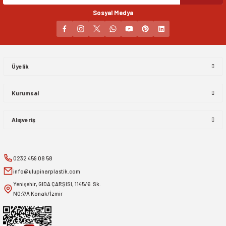
Sosyal Medya
Gönder
Üyelik
Kurumsal
Alışveriş
0232 459 08 58
info@ulupinarplastik.com
Yenişehir, GIDA ÇARŞISI, 1145/6. Sk.
NO:7/A Konak/İzmir