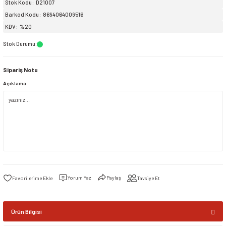
Stok Kodu
D21007
Barkod Kodu
8694064009516
siller
ar
ınçlı Püskürtücüler
Yer ve Çalı Fırçaları
KDV
%20
Stok Durumu
:
tleri
rı
Sipariş Notu
eçleri
Açıklama
ı ve Aksesuarları
atlık Çeşitleri
lama Kabları
ri
Yorum Yaz
Paylaş
Tavsiye Et
Ürün Bilgisi