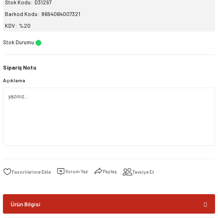
Stok Kodu
D31297
Barkod Kodu
8694064007321
siller
ar
ınçlı Püskürtücüler
Yer ve Çalı Fırçaları
KDV
%20
Stok Durumu
:
tleri
rı
Sipariş Notu
eçleri
Açıklama
ı ve Aksesuarları
atlık Çeşitleri
lama Kabları
ri
Yorum Yaz
Paylaş
Tavsiye Et
Ürün Bilgisi