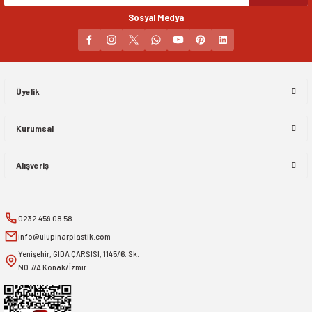
Sosyal Medya
Gönder
Üyelik
Kurumsal
Alışveriş
0232 459 08 58
info@ulupinarplastik.com
Yenişehir, GIDA ÇARŞISI, 1145/6. Sk.
NO:7/A Konak/İzmir