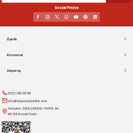
Sosyal Medya
Gönder
Üyelik
Kurumsal
Alışveriş
0232 459 08 58
info@ulupinarplastik.com
Yenişehir, GIDA ÇARŞISI, 1145/6. Sk.
NO:7/A Konak/İzmir