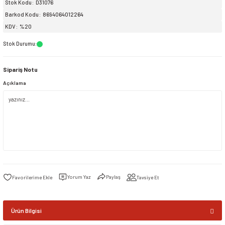
Stok Kodu
D31076
Barkod Kodu
8694064012264
siller
ar
ınçlı Püskürtücüler
Yer ve Çalı Fırçaları
KDV
%20
Stok Durumu
:
tleri
rı
Sipariş Notu
eçleri
Açıklama
ı ve Aksesuarları
atlık Çeşitleri
lama Kabları
ri
Yorum Yaz
Paylaş
Tavsiye Et
Ürün Bilgisi