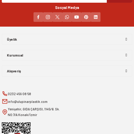
Sosyal Medya
Gönder
Üyelik
Kurumsal
Alışveriş
0232 459 08 58
info@ulupinarplastik.com
Yenişehir, GIDA ÇARŞISI, 1145/6. Sk.
NO:7/A Konak/İzmir