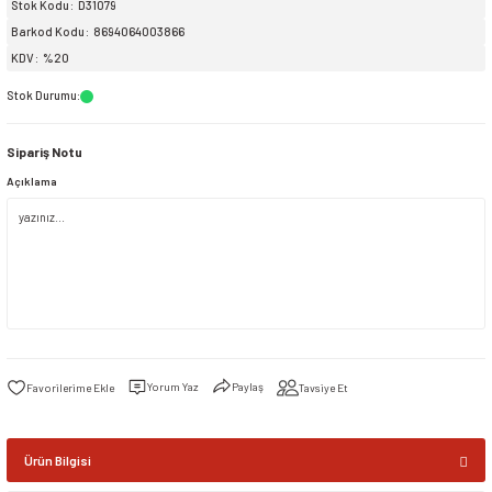
Stok Kodu
D31079
Barkod Kodu
8694064003866
siller
ar
ınçlı Püskürtücüler
Yer ve Çalı Fırçaları
KDV
%20
Stok Durumu
:
tleri
rı
Sipariş Notu
eçleri
Açıklama
ı ve Aksesuarları
atlık Çeşitleri
lama Kabları
ri
Yorum Yaz
Paylaş
Tavsiye Et
Ürün Bilgisi